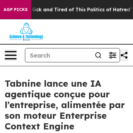
le Are Sick and Tired of This Politics of Hatred”
The S
AGP PICKS
Tabnine lance une IA
agentique conçue pour
l’entreprise, alimentée par
son moteur Enterprise
Context Engine