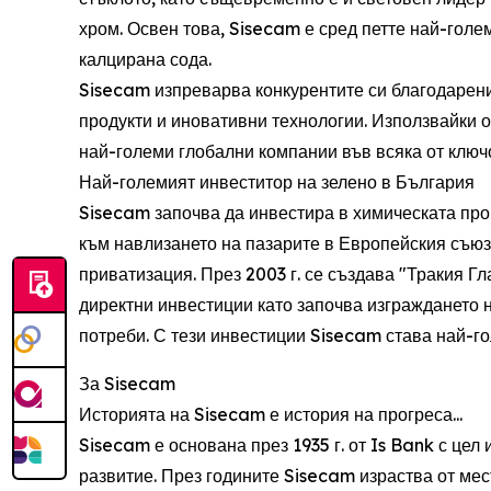
хром. Освен това, Sisecam е сред петте най-голе
калцирана сода.
Sisecam изпреварва конкурентите си благодарени
продукти и иновативни технологии. Използвайки о
най-големи глобални компании във всяка от ключ
Най-големият инвеститор на зелено в България
Sisecam започва да инвестира в химическата пром
към навлизането на пазарите в Европейския съюз
приватизация. През 2003 г. се създава "Тракия 
директни инвестиции като започва изграждането н
потреби. С тези инвестиции Sisecam става най-го
За Sisecam
Историята на Sisecam е история на прогреса...
Sisecam е основана през 1935 г. от Is Bank с це
развитие. През годините Sisecam израства от мес