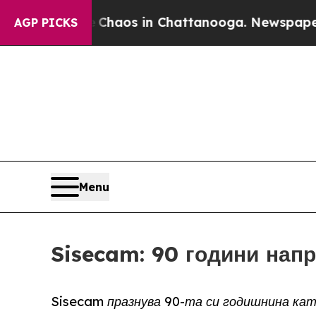
ollapse
Chaos in Chattanooga. Newspaper Owner 
AGP PICKS
Menu
Sisecam: 90 години нап
Sisecam празнува 90-та си годишнина кат