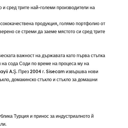
о и сред трите най-големи производители на
исококачествена продукция, голямо портфолио от
верено се стреми да заеме мястото си сред трите
ческата важност на държавата като първа стъпка
 на сода Соди по време на процеса му на
yii A.Ş. През 2004 г. Sisecam извършва нови
ъкло, домакинско стъкло и стъкло за домашни
ублика Турция и принос за индустриалното й
ли.