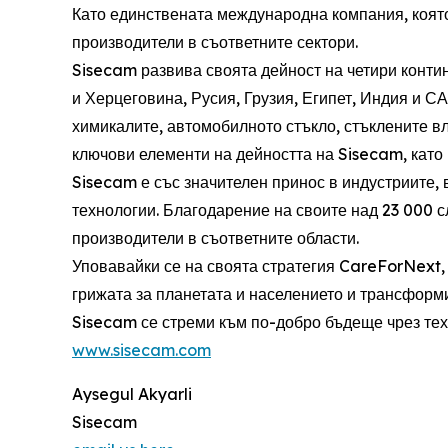
Като единствената международна компания, която
производители в съответните сектори.
Sisecam развива своята дейност на четири контин
и Херцеговина, Русия, Грузия, Египет, Индия и С
химикалите, автомобилното стъкло, стъклените в
ключови елементи на дейността на Sisecam, като 
Sisecam е със значителен принос в индустриите, 
технологии. Благодарение на своите над 23 000 с
производители в съответните области.
Уповавайки се на своята стратегия CareForNext,
грижата за планетата и населението и трансформи
Sisecam се стреми към по-добро бъдеще чрез тех
www.sisecam.com
Aysegul Akyarli
Sisecam