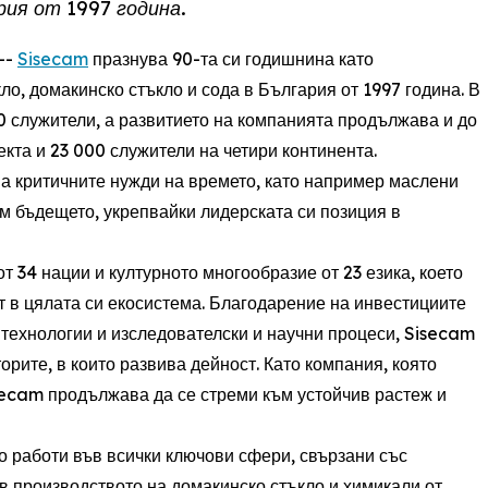
рия от 1997 година.
 --
Sisecam
празнува 90-та си годишнина като
ло, домакинско стъкло и сода в България от 1997 година. В
0 служители, а развитието на компанията продължава и до
екта и 23 000 служители на четири континента.
на критичните нужди на времето, като например маслени
ъм бъдещето, укрепвайки лидерската си позиция в
 34 нации и културното многообразие от 23 езика, което
т в цялата си екосистема. Благодарение на инвестициите
 технологии и изследователски и научни процеси, Sisecam
орите, в които развива дейност. Като компания, която
secam продължава да се стреми към устойчив растеж и
о работи във всички ключови сфери, свързани със
в производството на домакинско стъкло и химикали от