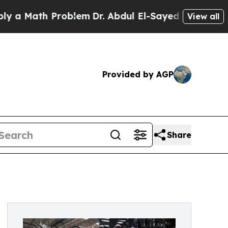
ath Problem
Dr. Abdul El-Sayed on Historic Michig
View all
Provided by AGP
Share