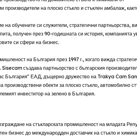
ми производители на плоско стъкло и стъклен амбалаж, какт
е на обучените си служители, стратегични партньорства, в
пита, получен през 90-годишната си история, компанията у
овите си сфери на бизнес.
ишленост на България през 1997 г., когато вижда стратеги
. Sisecam създава партньорство с българския производител
Глас България" ЕАД, дъщерно дружество на Trakya Cam Sana
а производствени обекти за плоско стъкло, автомобилно ст
лемият инвеститор на зелено в България.
л изграждане на стъкларската промишленост на младата Реп
тен бизнес до международден доставчик на стъкло и химика