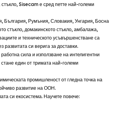
 стъкло, Sisecam е сред петте най-големи
я, България, Румъния, Словакия, Унгария, Босна
ото стъкло, домакинското стъкло, амбалажа,
овациите и техническото усъвършенстване са
 развитата си верига за доставки.
а работна сила и използване на интелигентни
 стане един от тримата най-големи
химическата промишленост от гледна точка на
тойчиво развитие на ООН.
ата си екосистема. Научете повече: