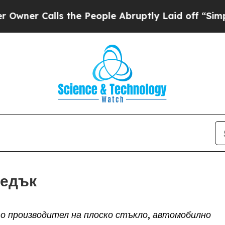
Calls the People Abruptly Laid off “Simply a M
редък
о производител на плоско стъкло, автомобилно