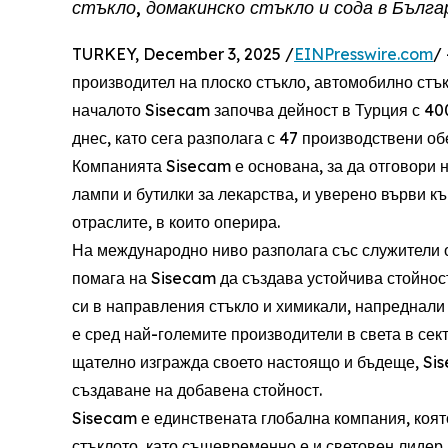
стъкло, домакинско стъкло и сода в Бълга
TURKEY, December 3, 2025 /
EINPresswire.com
/
производител на плоско стъкло, автомобилно стък
началото Sisecam започва дейност в Турция с 40
днес, като сега разполага с 47 производствени об
Компанията Sisecam е основана, за да отговори 
лампи и бутилки за лекарства, и уверено върви к
отраслите, в които оперира.
На международно ниво разполага със служители от
помага на Sisecam да създава устойчива стойнос
си в направления стъкло и химикали, напреднали
е сред най-големите производители в света в сект
щателно изгражда своето настоящо и бъдеще, Si
създаване на добавена стойност.
Sisecam е единствената глобална компания, коят
стъклото, като същевременно е и световен лидер 