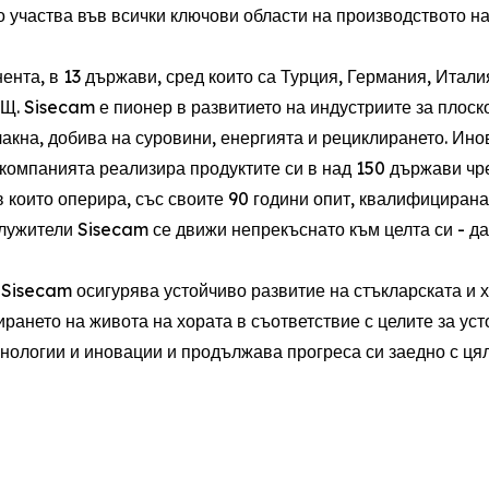
 участва във всички ключови области на производството на
ента, в 13 държави, сред които са Турция, Германия, Итали
АЩ. Sisecam е пионер в развитието на индустриите за плоск
лакна, добива на суровини, енергията и рециклирането. Ин
компанията реализира продуктите си в над 150 държави чрез
в които оперира, със своите 90 години опит, квалифициран
лужители Sisecam се движи непрекъснато към целта си - да
 Sisecam осигурява устойчиво развитие на стъкларската и 
рането на живота на хората в съответствие с целите за ус
нологии и иновации и продължава прогреса си заедно с цял